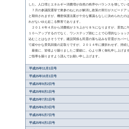
した。人口増とエネルギー消費増が自然の秩序やバランスを壊してい
７月の参議院選挙で衆参のねじれが解消し政策の実行がスピードアッ
と期待されますが、機密保護法案が十分な審議もなしに決められたの
れがないゆえ起こる弊害であります。
２０１４年４月から消費税が３％上がり８％になりますが、景気に与
１０へアップするのでなく、ワンステップ踏むことで心理的なショッ
込むことはなさそうです。建設関係も民需の落ち込みを官需がカバー
て緩やかな景気回復の足取りですが、２０１４年に腰折れせず、持続
最後に、皆様より賜りましたご愛顧に、心より厚く御礼申し上げます
ご指導を賜りますよう謹んでお願い申し上げます。
平成25年11月1日号
平成25年10月1日号
平成25年9月2日号
平成25年8月1日号
平成25年7月1日号
平成25年6月3日号
平成25年5月7日号
平成25年4月1日号