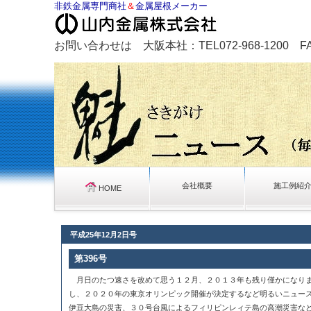
非鉄金属専門商社
＆
金属屋根メーカー
お問い合わせは 大阪本社：TEL072-968-1200 FAX0
会社概要
施工例紹
HOME
平成25年12月2日号
第396号
月日のたつ速さを改めて思う１２月、２０１３年も残り僅かになりま
し、２０２０年の東京オリンピック開催が決定するなど明るいニュー
伊豆大島の災害、３０号台風によるフィリピンレィテ島の高潮災害な