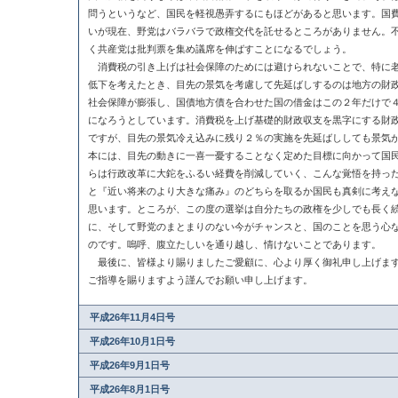
問うというなど、国民を軽視愚弄するにもほどがあると思います。国
いが現在、野党はバラバラで政権交代を託せるところがありません。
く共産党は批判票を集め議席を伸ばすことになるでしょう。
消費税の引き上げは社会保障のためには避けられないことで、特に老
低下を考えたとき、目先の景気を考慮して先延ばしするのは地方の財
社会保障が膨張し、国債地方債を合わせた国の借金はこの２年だけで
になろうとしています。消費税を上げ基礎的財政収支を黒字にする財
ですが、目先の景気冷え込みに残り２％の実施を先延ばししても景気
本には、目先の動きに一喜一憂することなく定めた目標に向かって国
らは行政改革に大鉈をふるい経費を削減していく、こんな覚悟を持っ
と『近い将来のより大きな痛み』のどちらを取るか国民も真剣に考え
思います。ところが、この度の選挙は自分たちの政権を少しでも長く
に、そして野党のまとまりのない今がチャンスと、国のことを思う心
のです。嗚呼、腹立たしいを通り越し、情けないことであります。
最後に、皆様より賜りましたご愛顧に、心より厚く御礼申し上げます
ご指導を賜りますよう謹んでお願い申し上げます。
平成26年11月4日号
平成26年10月1日号
平成26年9月1日号
平成26年8月1日号