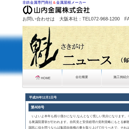
非鉄金属専門商社
＆
金属屋根メーカー
お問い合わせは 大阪本社：TEL072-968-1200 FAX0
会社概要
施工例紹
HOME
平成26年12月1日号
第408号
いよいよ本年も残り僅かになり,なんとなく慌しい気分になります。
る衆議院選挙が行われます。自民党と安倍総理の党利党略にもとる解
国民に信を問うならば集団自衛権の事を取り上げて行うべきで、それ