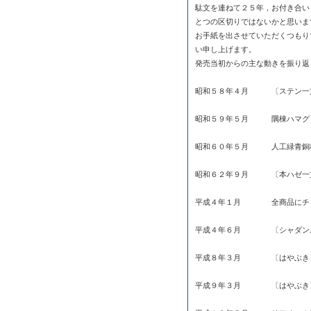
駄文を連ねて２５年，お付き合い
とつの区切りではないかと思いま
お手紙を出させていただくつもり
い申し上げます。
発売当初からの主な動きを振り返
昭和５８年４月 〔ステン一
昭和５９年５月 隅棟ハマグ
昭和６０年５月 人工緑青銅
昭和６２年９月 〔本ハゼ一
平成４年１月 全商品にチョボ
平成４年６月 〔シャダンル
平成８年３月 〔はやぶき
平成９年３月 〔はやぶき〕