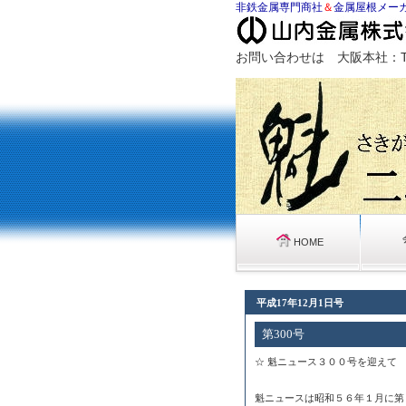
非鉄金属専門商社
＆
金属屋根メー
お問い合わせは 大阪本社：TEL072
HOME
平成17年12月1日号
第300号
☆ 魁ニュース３００号を迎えて
魁ニュースは昭和５６年１月に第