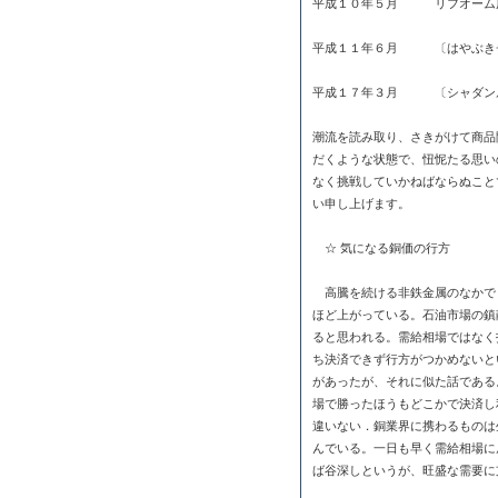
平成１０年５月 リフオーム
平成１１年６月 〔はやぶき
平成１７年３月 〔シャダ
潮流を読み取り、さきがけて商品
だくような状態で、忸怩たる思い
なく挑戦していかねばならぬこと
い申し上げます。
☆ 気になる銅価の行方
高騰を続ける非鉄金属のなかで
ほど上がっている。石油市場の鎮
ると思われる。需給相場ではなく
ち決済できず行方がつかめないと
があったが、それに似た話である
場で勝ったほうもどこかで決済し
違いない．銅業界に携わるものは
んでいる。一日も早く需給相場に
ば谷深しというが、旺盛な需要に