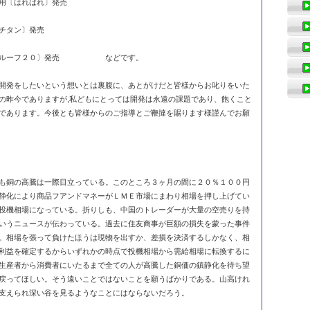
用〔はればれ〕発売
チタン〕発売
ンルーフ２０〕発売 などです。
開発をしたいという想いとは裏腹に、あとがけだと皆様からお叱りをいた
の昨今でありますが,私どもにとっては開発は永遠の課題であり、飽くこと
であります。今後とも皆様からのご指導とご鞭撻を賜ります様謹んでお願
も銅の高騰は一際目立っている。このところ３ヶ月の間に２０％１００円
静化により商品フアンドマネーがＬＭＥ市場にまわり相場を押し上げてい
投機相場になっている。折りしも、中国のトレーダーが大量の空売りを持
いうニュースが伝わっている。過去に住友商事が巨額の損失を蒙った事件
。相場を張って負けたほうは現物を出すか、差損を決済するしかなく、相
利益を確定するからいずれかの時点で投機相場から需給相場に転換するに
生産者から消費者にいたるまで全ての人が高騰した銅価の鎮静化を待ち望
戻ってほしい。そう遠いことではないことを願うばかりである。山高けれ
支えられ深い谷を見るようなことにはならないだろう。