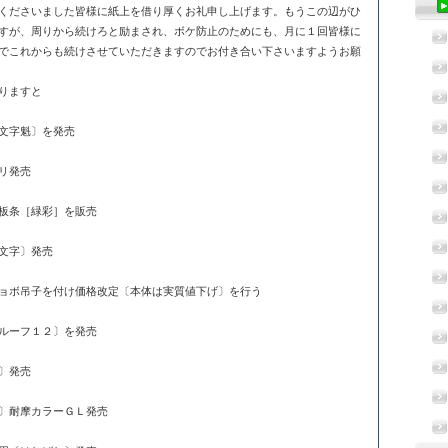
くださいました皆様に紙上を借り厚くお礼申し上げます。もうこの辺がひ
すが、周りから続けろと励まされ、ボケ防止のためにも、月に１回皆様に
でこれからも続けさせていただきますのでお付き合い下さいますようお願
りますと
文字魁〕を発売
リ発売
板条［緑彩］を販売
文字〕発売
吊子を付け価格改定〔本体は実質値下げ〕を行う
ーフ１２〕を発売
〕発売
耐摩カラーＧＬ発売