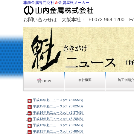
非鉄金属専門商社
＆
金属屋根メーカー
お問い合わせは 大阪本社：TEL072-968-1200 FAX0
会社概要
施工例紹
HOME
平成16年魁二ュースpdf（3.05MB）
平成15年魁二ュースpdf（3.02MB)
平成14年魁二ュースpdf（3.37MB）
平成13年魁二ュースpdf（3.20MB）
平成12年魁二ュースpdf（3.26MB）
平成11年魁二ュースpdf（3.48MB）