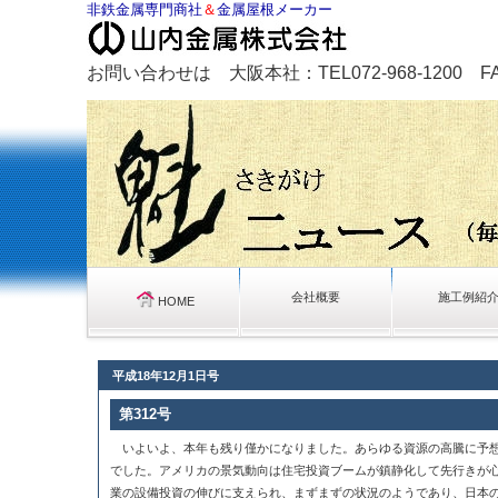
非鉄金属専門商社
＆
金属屋根メーカー
お問い合わせは 大阪本社：TEL072-968-1200 FAX0
会社概要
施工例紹
HOME
平成18年12月1日号
第312号
いよいよ、本年も残り僅かになりました。あらゆる資源の高騰に予想
でした。アメリカの景気動向は住宅投資ブームが鎮静化して先行きが
業の設備投資の伸びに支えられ、まずまずの状況のようであり、日本