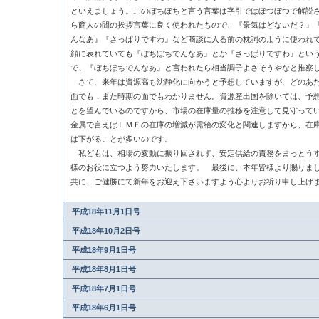
といえましょう。このぼちぼちと言う言葉は字引ではぼつぼつで解説
ら商人の間の挨拶言葉に良く使われたもので、『景気はどないだ？』
んなあ』『さっぱりですわ』など商談に入る前の枕詞のように使われ
顔に表れていても『ぼちぼちでんなあ』とか『さっぱりですわ』とい
で、『ぼちぼちでんなあ』と言われたら相当調子よさそうやなと推察
さて、来年は資源高も沈静化に向かうと予想していますが、どのあた
面でも，また時期の面でもわかりません。資源産出国を除いては、予
とを望んでいるのですから、市場の在庫量の推移を注意して見守って
金属で言えばＬＭＥの在庫の増減が需給の変化と関連しますから、在
は下がることが多いのです。
私どもは、相場の変動に振り回されず、安定供給の責務をまっとうす
様のお役に立つよう努力いたします。 最後に、本年皆様より賜りま
共に、ご健勝にて新年をお迎え下さいますよう心よりお祈り申し上げ
平成18年11月1日号
平成18年10月2日号
平成18年9月1日号
平成18年8月1日号
平成18年7月1日号
平成18年6月1日号