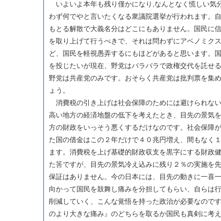
いよいよ本年も残り僅かになり,なんとなく慌しい気
わず何でやと言いたくなる衆議院選挙が行われます。
もとる解散で大義名分はどこにもありません。国民に
を取り上げて行うべきで、それは問わずにアベノミク
ど、国民を軽視愚弄するにもほどがあると思います。
を投じたいが現在、野党はバラバラで政権交代を託せ
野党は共産党のみです。おそらく共産党は批判票を集
ょう。
消費税の引き上げは社会保障のためには避けられない
高い地方の経済地盤の低下を考えたとき、目先の景気
方の財政をいっそう悪くするだけなのです。社会保障
た国の借金はこの２年だけで４０兆円増え、間もなく
ます。消費税を上げ基礎的財政収支を黒字にする財政
た筈ですが、目先の景気冷え込みに残り２％の実施を
保証はありません。今の日本には、目先の動きに一喜
向かって国民を鼓舞し痛みを分担してもらい、自らは
削減していく、こんな覚悟を持った政治が必要なので
のより大きな痛み』のどちらを取るか国民も真剣に考