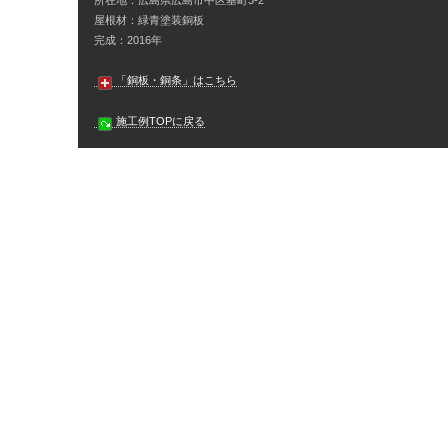
所在地：広島県広島市中区基町3-2
屋根材：緑青塗装銅板
完成：2016年
「銅板・銅条」はこちら
施工例TOPに戻る