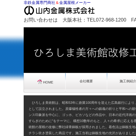
非鉄金属専門商社
＆
金属屋根メーカー
お問い合わせは 大阪本社：TEL072-968-1200 FAX0
会社概要
施工例紹
HOME
ひろしま美術館は、昭和53年に創業100周年を迎えた広島銀行により
として設立されました。原爆犠牲者の方々への鎮魂の祈りと平和への願
ンス印象派を中心に、ゴッホ、ピカソなどの作品や、日本の近代洋画の
すらぎのために”をテーマに、構想10数年のもと、人々の希求に応える
術館の屋根の改修に弊社緑青銅板が採用されました。着色法は銅板生地
チラシ吹き塗装した商品です。施工当初は銅板生地の光沢がありました