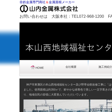
非鉄金属専門商社
＆
金属屋根メーカー
お問い合わせは 大阪本社：TEL072-968-1200 FAX0
会社概要
施工例紹
HOME
神戸市東灘区の本山西地域福祉センター及び野寄会館改修工事に「は
ました。使用面積は約350㎡で、鮮やかな緑青色で美しい一文字葺きの
り、地域住民の皆様に大変喜んでいただいています。