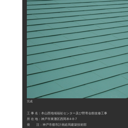
完成
工 事 名：本山西地域福祉センター及び野寄会館改修工事
所 在 地：神戸市東灘区西岡本4-8-7
発 注：神戸市都市計画総局建築技術部