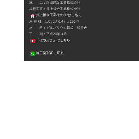
施 工：岡田建設工業株式会社
屋根工事：井上板金工業株式会社
井上板金工業様のHPはこちら
屋 根 材：はやぶき0.4ｔｘ150型
材 料：ガルバリウム鋼板 緑青色
工 期：平成23年３月
「はやぶき」はこちら
施工例TOPに戻る