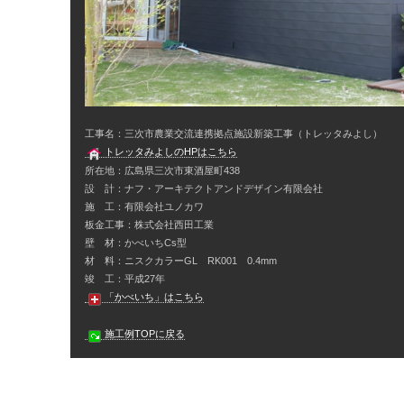
工事名：三次市農業交流連携拠点施設新築工事（トレッタみよし）
トレッタみよしのHPはこちら
所在地：広島県三次市東酒屋町438
設 計：ナフ・アーキテクトアンドデザイン有限会社
施 工：有限会社ユノカワ
板金工事：株式会社西田工業
壁 材：かべいちCs型
材 料：ニスクカラーGL RK001 0.4mm
竣 工：平成27年
「かべいち」はこちら
施工例TOPに戻る