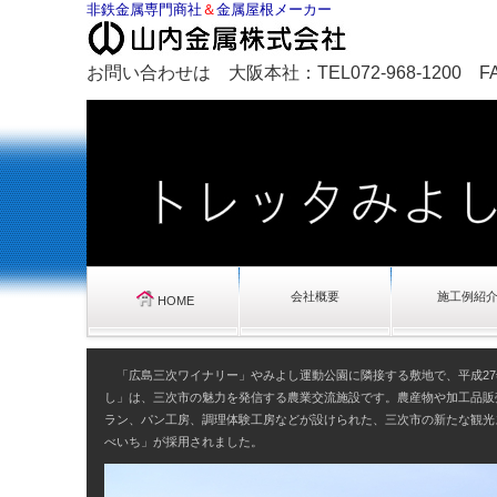
非鉄金属専門商社
＆
金属屋根メーカー
お問い合わせは 大阪本社：TEL072-968-1200 FAX0
会社概要
施工例紹
HOME
「広島三次ワイナリー」やみよし運動公園に隣接する敷地で、平成27
し」は、三次市の魅力を発信する農業交流施設です。農産物や加工品販
ラン、パン工房、調理体験工房などが設けられた、三次市の新たな観光
べいち」が採用されました。