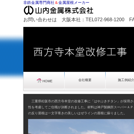
非鉄金属専門商社
＆
金属屋根メーカー
お問い合わせは 大阪本社：TEL072-968-1200 FAX0
会社概要
施工例紹
HOME
三重県松阪市の西方寺本堂の改修工事に「はやぶきチタン」が採用さ
性を考慮してご住職が決断されました。材料は神戸製鋼所スーパーＡＰを
の反り屋根は一文字葺きの美しいはぜラインの屋根に蘇りました。