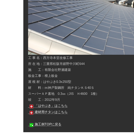
工 事 名：西方寺本堂改修工事
所 在 地：三重県松阪市嬉野中川町644
施 工：有限会社野瀬建築
板金工事：檀上板金
屋 根 材：はやぶき0.3x250型
材 料：㈱神戸製鋼所 純チタンＫＳ40Ｓ
スーパーＡＰ素地 0.3㎜（JIS Ｈ4600 1種）
竣 工：2012年9月
「はやぶき」はこちら
建材用チタンはこちら
施工例TOPに戻る