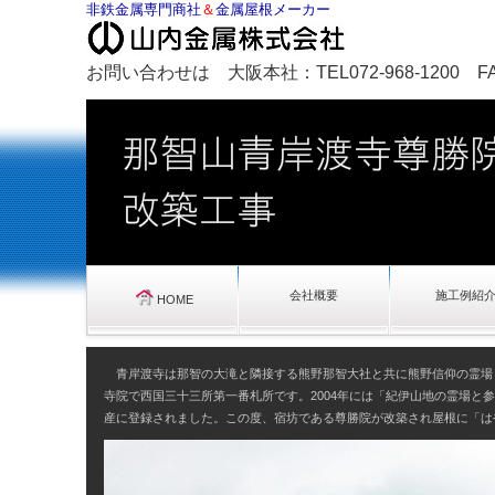
非鉄金属専門商社
＆
金属屋根メーカー
お問い合わせは 大阪本社：TEL072-968-1200 FAX0
会社概要
施工例紹
HOME
青岸渡寺は那智の大滝と隣接する熊野那智大社と共に熊野信仰の霊場
寺院で西国三十三所第一番札所です。2004年には「紀伊山地の霊場と
産に登録されました。この度、宿坊である尊勝院が改築され屋根に「は