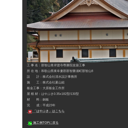
工 事 名：那智山青岸渡寺尊勝院改築工事
所 在 地：和歌山県東牟婁郡那智勝浦町那智山8
設 計：株式会社清水設計事務所
施 工：株式会社夏山組
板金工事：大原板金工作所
屋 根 材：はやぶき0.35x182型/130型
材 料：銅板
完 成：平成23年
「はやぶき」はこちら
施工例TOPに戻る