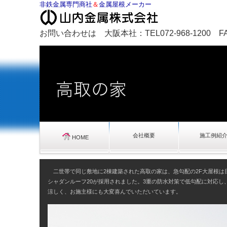
非鉄金属専門商社
＆
金属屋根メーカー
お問い合わせは 大阪本社：TEL072-968-1200 FAX0
会社概要
施工例紹
HOME
二世帯で同じ敷地に2棟建築された高取の家は、急勾配の2F大屋根は
シャダンルーフ20が採用されました。3重の防水対策で低勾配に対応し
涼しく、お施主様にも大変喜んでいただいています。