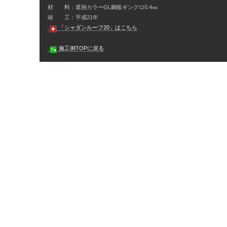
材 料：遮熱カラーGL鋼板ギングロ0.4㎜
竣 工：平成21年
「シャダンルーフ20」はこちら
施工例TOPに戻る