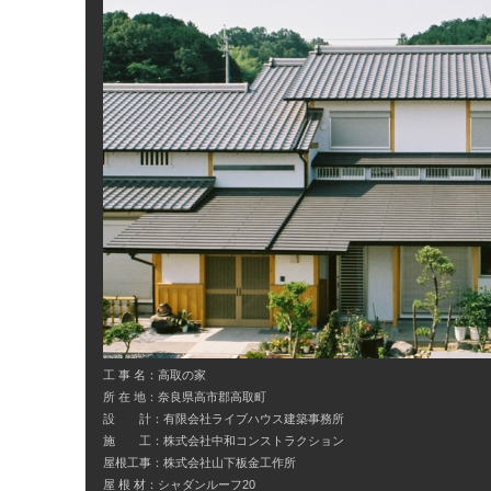
工 事 名：高取の家
所 在 地：奈良県高市郡高取町
設 計：有限会社ライブハウス建築事務所
施 工：株式会社中和コンストラクション
屋根工事：株式会社山下板金工作所
屋 根 材：シャダンルーフ20