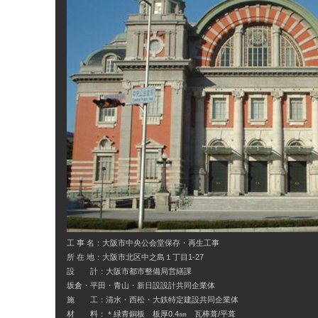
工 事 名：大阪市中央公会堂保存・再生工事
所 在 地：大阪市北区中之島１丁目1-27
設 計：大阪市都市整備局営繕課
坂倉・平田・青山・新日設設計共同企業体
施 工：清水・西松・大鉄特定建設共同企業体
材 料：＊緑青銅板 板厚0.4㎜ 瓦棒葺/平葺