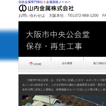
非鉄金属専門商社
＆
金属屋根メーカー
お問い合わせは 大阪本社：TEL072-968-1200 FAX0
会社概要
施工例紹
HOME
「大阪市中央公会堂」は、大正7年に完成したネオ・ルネッサンス様
るシンボル的存在です。この大正時代の優れた建築意匠を保存・再生す
余年の間に劣化した屋根は、緑青銅板のカバー工法により再び美しい姿