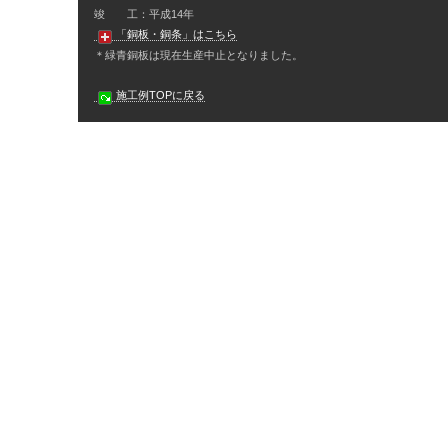
竣 工：平成14年
「銅板・銅条」はこちら
＊緑青銅板は現在生産中止となりました。
施工例TOPに戻る