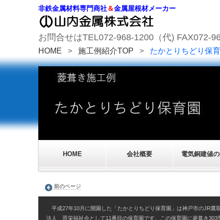
非鉄金属材料専門商社
＆
金属屋根材メーカー
お問合せはTEL072-968-1200（代) FAX072-96
HOME
>
施工例紹介TOP
>
たかとりちどり保
HOME
会社概要
電気銅建値の
前のページ
平成27年10月に開園した「たかとりちどり保育園」は神戸市のJR鷹
法人 晋栄福祉会として11番目の保育園です。この保育園に菱葺き303