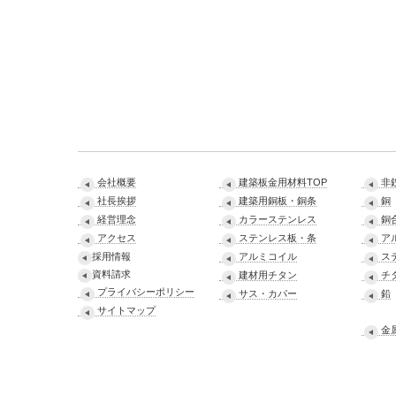
会社概要
建築板金用材料TOP
非
社長挨拶
建築用銅板・銅条
銅
経営理念
カラーステンレス
銅
アクセス
ステンレス板・条
ア
採用情報
アルミコイル
ス
資料請求
建材用チタン
チ
プライバシーポリシー
サス・カパー
鉛
サイトマップ
金