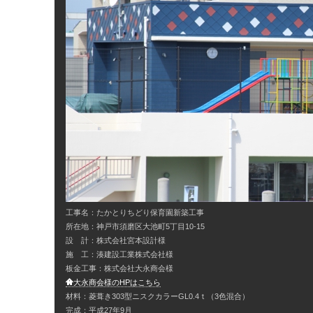
工事名：たかとりちどり保育園新築工事
所在地：神戸市須磨区大池町5丁目10-15
設 計：株式会社宮本設計様
施 工：湊建設工業株式会社様
板金工事：株式会社大永商会様
大永商会様のHPはこちら
材料：菱葺き303型ニスクカラーGL0.4ｔ（3色混合）
完成；平成27年9月