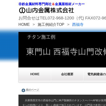
非鉄金属材料専門商社
＆
金属屋根材メーカー
お問合せはTEL072-968-1200（代) FAX072-96
HOME
>
施工例紹介TOP
>
西福寺
HOME
会社概要
電気銅建値の
前のページ
兵庫県西宮市の西福寺山門に神戸製鋼所のチタンスーパーAP材が採用
タンの特徴により、美しい曲線で加工されています。山門及び本堂には