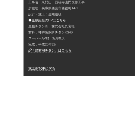
工事名：東門山 西福寺山門改修工事
所在地：兵庫県西宮市西福町14-1
設計・施工：金剛組様
金剛組様のHPはこちら
屋根チタン葺：株式会社丸宮様
材料：神戸製鋼所チタンKS40
スーパーAP材 板厚0.3t
完成：平成26年2月
「建材用チタン」はこちら
施工例TOPに戻る