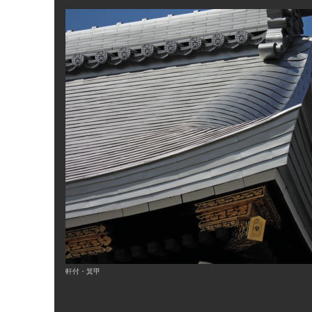
軒付・箕甲